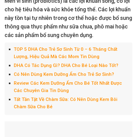
Men vi sinh (probiotics) là các lợi khuẩn sống, có lợi
cho hệ tiêu hóa và sức khỏe tổng thể. Các lợi khuẩn
này tồn tại tự nhiên trong cơ thể hoặc được bổ sung
thông qua thực phẩm như sữa chua, phô mai hoặc
các sản phẩm bổ sung chuyên dụng.
TOP 5 DHA Cho Trẻ Sơ Sinh Từ 0 – 6 Tháng Chất
Lượng, Hiệu Quả Mà Các Mom Tin Dùng
DHA Có Tác Dụng Gì? DHA Cho Bé Loại Nào Tốt?
Có Nên Dùng Kem Dưỡng Ẩm Cho Trẻ Sơ Sinh?
Review Các Kem Dưỡng Ẩm Cho Bé Tốt Nhất Được
Các Chuyên Gia Tin Dùng
Tất Tần Tật Về Chàm Sữa: Có Nên Dùng Kem Bôi
Chàm Sữa Cho Bé