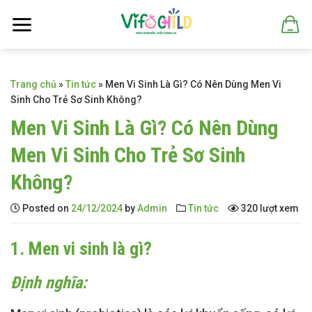
Skip
to
content
Trang chủ
»
Tin tức
»
Men Vi Sinh Là Gì? Có Nên Dùng Men Vi
Sinh Cho Trẻ Sơ Sinh Không?
Men Vi Sinh Là Gì? Có Nên Dùng
Men Vi Sinh Cho Trẻ Sơ Sinh
Không?
Posted on
24/12/2024
by
Admin
Tin tức
320 lượt xem
1. Men vi sinh là gì?
Định nghĩa: